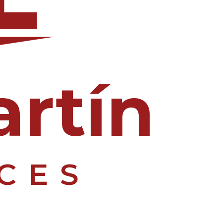
artín
CES