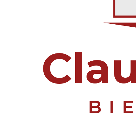
Clau
BI